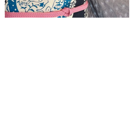
今日は、素敵な木綿の着物のお見立てありがとうござい
ました。綿麻の着物も家に帰り着てみましたが、満足の
仕上りで嬉しいです。手ぬぐい半幅帯も本当に素敵🙌本
当にモタハンさんと出会えてよかった。女将さんもいつ
までもおしゃべりしていたいくらい居心地の良いお店で
す。
Q&A
質問①　着物の相談は他店で買った着物