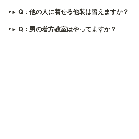
Q：
他の人に着せる他装は習えますか？
Q：
男の着方教室はやってますか？
来店予約・お問い合わせ
お電話
0776-54-1376
LINE
営業時間／10：00～19：00
定休日／水曜日
きもの　もたはん
